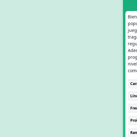
Bien
popu
jueg
trag
regu
Adem
prog
nive
como
Car
Lín
Fre
Pro
Ran