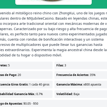
venido al mitológico reino chino con ZhongKui, uno de los juegos
lares dentro de MXJubileeCasino. Basado en leyendas chinas, est
o incorpora arte tradicional oriental con mecánicas modernas de 
aperras. Caracterizado por su bajo riesgo y alta frecuencia de pag
lares, es perfecto tanto para nuevos como experimentados jugado
ás, cuenta con rondas de bonificación interactivas y un sistema
resivo de multiplicadores que puede llevar tus ganancias hasta
les extraordinarios. Experimenta la magia ancestral china desde la
didad de tu hogar o dispositivo móvil.
retes:
5
Filas:
3
eas de Pago:
20
Frecuencia de Aciertos:
35%
cuencia Giros Gratis:
1 cada 40 giros
Ganancia Máxima:
x800 apuesta
babilidad Ganancia Máx.:
0.7%
Volatilidad:
Baja
go de Apuestas:
$0.05 - $50